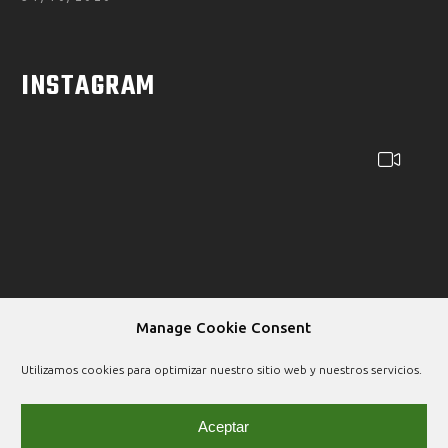
INSTAGRAM
Manage Cookie Consent
Utilizamos cookies para optimizar nuestro sitio web y nuestros servicios.
Aceptar
Copyright © 2026 |
Aviso legal
|
Política de privacidad
|